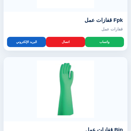
Fpk قفازات عمل
قفازات عمل
واتساب
اتصال
البريد الإلكتروني
Bip قفازات عمل