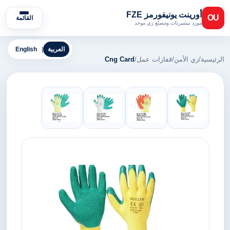
أورينت يونيفورمز FZE
OU
القائمة
مورد تيشيرتات ومصنّع زي موحد
العربية
|
English
الرئيسية
/
زي الأمن
/
قفازات عمل
/
Cng Card