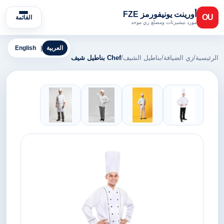
أورينت يونيفورمز FZE
OU
القائمة
مورد تيشيرتات ومصنّع زي موحد
العربية
|
English
الرئيسية
/
زي الضيافة
/
بناطيل الشيف
/
Chef بناطيل شيف