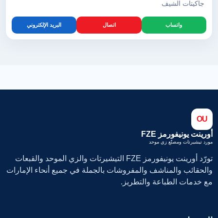
جاكيتات الشيف
واتساب
اتصال
البريد الإلكتروني
OU
أورينت يونيفورمز FZE
مورد تيشيرتات ومصنّع زي موحد
تورّد أورينت يونيفورمز FZE التيشيرتات والزي الموحد والقبعات
والحقائب والمناشف والمفروشات بالجملة في جميع أنحاء الإمارات
مع خدمات الطباعة والتطريز.