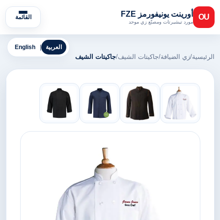
أورينت يونيفورمز FZE
OU
القائمة
مورد تيشيرتات ومصنّع زي موحد
العربية
|
English
الرئيسية
/
زي الضيافة
/
جاكيتات الشيف
/
جاكيتات الشيف