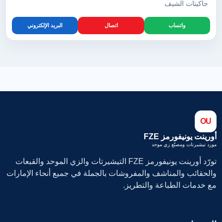
جاكيتات الشيف
واتساب
اتصال
البريد الإلكتروني
OU
أورينت يونيفورمز FZE
مورد تيشيرتات ومصنّع زي موحد
تورّد أورينت يونيفورمز FZE التيشيرتات والزي الموحد والقبعات
والحقائب والمناشف والمفروشات بالجملة في جميع أنحاء الإمارات
مع خدمات الطباعة والتطريز.