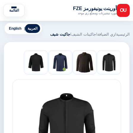
أورينت يونيفورمز FZE
OU
القائمة
مورد تيشيرتات ومصنّع زي موحد
العربية
|
English
الرئيسية
/
زي الضيافة
/
جاكيتات الشيف
/
جاكيت شيف