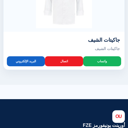
جاكيتات الشيف
جاكيتات الشيف
واتساب
اتصال
البريد الإلكتروني
OU
أورينت يونيفورمز FZE