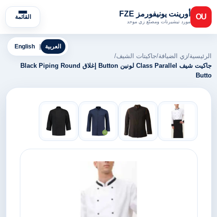
أورينت يونيفورمز FZE
OU
القائمة
مورد تيشيرتات ومصنّع زي موحد
العربية
|
English
الرئيسية
/
زي الضيافة
/
جاكيتات الشيف
/
جاكيت شيف Class Parallel لونين Button إغلاق Black Piping Round
Butto