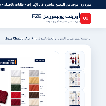
مورد زي موحد من المصنع مباشرة في الإمارات • طلبات بالجملة • 
أورينت يونيفورمز FZE
OU
مورد تيشيرتات ومصنّع زي موحد
الرئيسية
/
مفروشات السرير والحمام
/
منديل
/
Chatgpt Apr Pm منديل