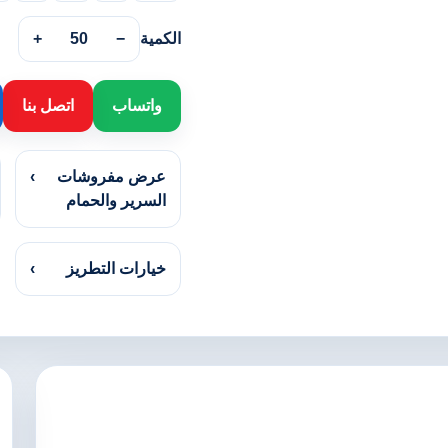
الكمية
−
50
+
واتساب
اتصل بنا
عرض مفروشات
›
السرير والحمام
خيارات التطريز
›