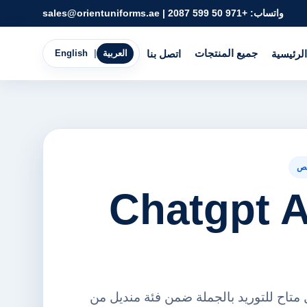
واتساب:
+971 50 599 2087
|
sales@orientuniforms.ae
جميع المنتجات
الرئيسية
اتصل بنا
العربية
|
English
ص
Chatgpt 
Chatgp منديل متاح للتوريد بالجملة ضمن فئة منديل من