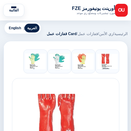
أورينت يونيفورمز FZE
OU
القائمة
مورد تيشيرتات ومصنّع زي موحد
العربية
|
English
الرئيسية
/
زي الأمن
/
قفازات عمل
/
Card قفازات عمل