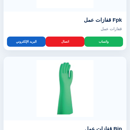
Fpk قفازات عمل
قفازات عمل
واتساب
اتصال
البريد الإلكتروني
Bip قفازات عمل