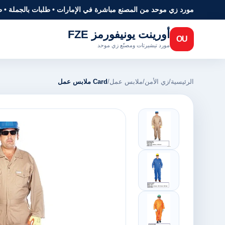
مورد زي موحد من المصنع مباشرة في الإمارات • طلبات بالجملة • 
أورينت يونيفورمز FZE
OU
مورد تيشيرتات ومصنّع زي موحد
الرئيسية
/
زي الأمن
/
ملابس عمل
/
Card ملابس عمل