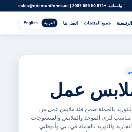
واتساب:
+971 50 599 2087
|
sales@orientuniforms.ae
جميع المنتجات
الرئيسية
اتصل بنا
العربية
|
English
ص
ح للتوريد بالجملة ضمن فئة ملابس عمل من
ورينت يونيفورمز FZE. مناسب للزي الموحد والملابس والمنسوجات
لتجارية والتوريد بالجملة في دبي وأبوظبي