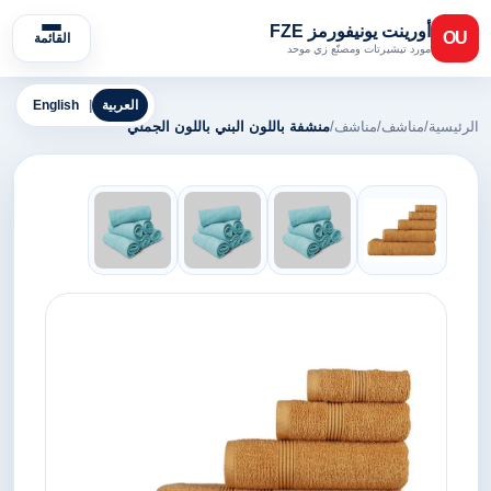
أورينت يونيفورمز FZE
OU
القائمة
مورد تيشيرتات ومصنّع زي موحد
العربية
|
English
الرئيسية
/
مناشف
/
مناشف
/
منشفة باللون البني باللون الجملي