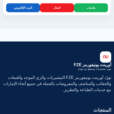
واتساب
اتصال
البريد الإلكتروني
OU
أورينت يونيفورمز FZE
مورد تيشيرتات ومصنّع زي موحد
تورّد أورينت يونيفورمز FZE التيشيرتات والزي الموحد والقبعات
والحقائب والمناشف والمفروشات بالجملة في جميع أنحاء الإمارات
مع خدمات الطباعة والتطريز.
المنتجات