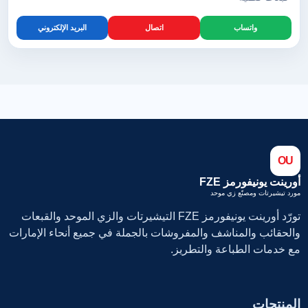
واتساب
اتصال
البريد الإلكتروني
OU
أورينت يونيفورمز FZE
مورد تيشيرتات ومصنّع زي موحد
تورّد أورينت يونيفورمز FZE التيشيرتات والزي الموحد والقبعات
والحقائب والمناشف والمفروشات بالجملة في جميع أنحاء الإمارات
مع خدمات الطباعة والتطريز.
المنتجات