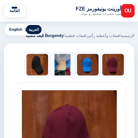
أورينت يونيفورمز FZE
OU
القائمة
مورد تيشيرتات ومصنّع زي موحد
العربية
|
English
الرئيسية
/
قبعات وأغطية رأس
/
قبعات قطنية
/
Burgendy قبعة قطنية