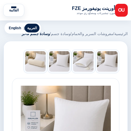
أورينت يونيفورمز FZE
OU
القائمة
مورد تيشيرتات ومصنّع زي موحد
العربية
|
English
الرئيسية
/
مفروشات السرير والحمام
/
وسادة جسم
/
وسادة جسم فاخر