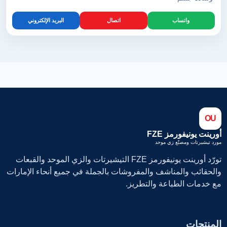
واتساب
اتصال
البريد الإلكتروني
OU
أورينت يونيفورمز FZE
مورد تيشيرتات ومصنّع زي موحد
تورّد أورينت يونيفورمز FZE التيشيرتات والزي الموحد والقبعات
والحقائب والمناشف والمفروشات بالجملة في جميع أنحاء الإمارات
مع خدمات الطباعة والتطريز.
المنتجات