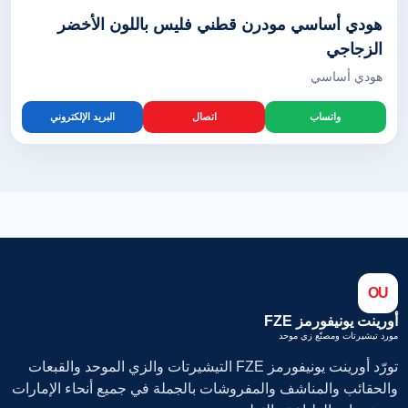
هودي أساسي مودرن قطني فليس باللون الأخضر
الزجاجي
هودي أساسي
واتساب
اتصال
البريد الإلكتروني
OU
أورينت يونيفورمز FZE
مورد تيشيرتات ومصنّع زي موحد
تورّد أورينت يونيفورمز FZE التيشيرتات والزي الموحد والقبعات
والحقائب والمناشف والمفروشات بالجملة في جميع أنحاء الإمارات