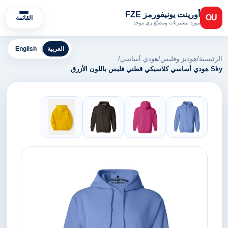
أورينت يونيفورمز FZE
OU
القائمة
مورد تيشيرتات ومصنّع زي موحد
العربية
|
English
الرئيسية
/
هوديز وفليس
/
هودي أساسي
/
Sky هودي أساسي كلاسيكي قطني فليس باللون الأزرق