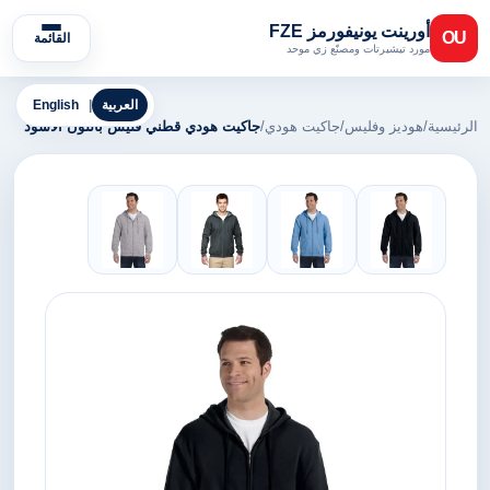
أورينت يونيفورمز FZE
OU
القائمة
مورد تيشيرتات ومصنّع زي موحد
العربية
|
English
الرئيسية
/
هوديز وفليس
/
جاكيت هودي
/
جاكيت هودي قطني فليس باللون الأسود