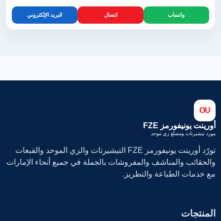
واتساب
اتصال
البريد الإلكتروني
OU
أورينت يونيفورمز FZE
مورد تيشيرتات ومصنّع زي موحد
تورّد أورينت يونيفورمز FZE التيشيرتات والزي الموحد والقبعات
والحقائب والمناشف والمفروشات بالجملة في جميع أنحاء الإمارات
مع خدمات الطباعة والتطريز.
المنتجات