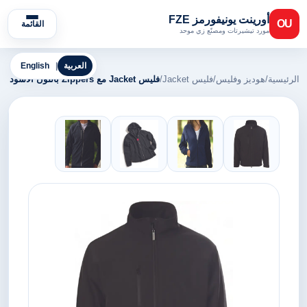
أورينت يونيفورمز FZE
OU
القائمة
مورد تيشيرتات ومصنّع زي موحد
العربية
|
English
الرئيسية
/
هوديز وفليس
/
فليس Jacket
/
فليس Jacket مع Zippers باللون الأسود