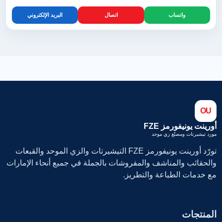
واتساب
اتصال
البريد الإلكتروني
OU
أورينت يونيفورمز FZE
مورد تيشيرتات ومصنّع زي موحد
تورّد أورينت يونيفورمز FZE التيشيرتات والزي الموحد والقبعات
والحقائب والمناشف والمفروشات بالجملة في جميع أنحاء الإمارات
مع خدمات الطباعة والتطريز.
المنتجات