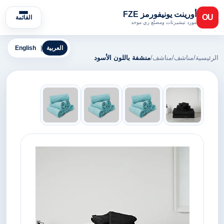
أورينت يونيفورمز FZE
OU
القائمة
مورد تيشيرتات ومصنّع زي موحد
العربية
|
English
الرئيسية
/
مناشف
/
مناشف
/
منشفة باللون الأسود