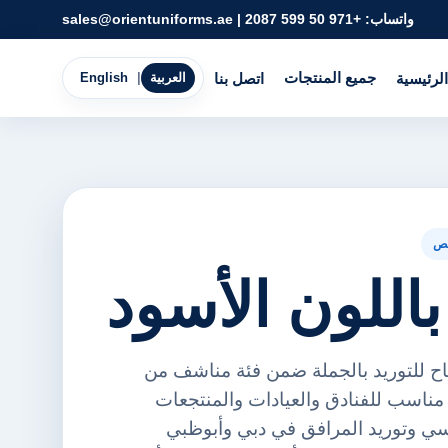
واتساب:
+971 50 599 2087
|
sales@orientuniforms.ae
جميع المنتجات
الرئيسية
اتصل بنا
العربية
|
English
ص
اللون الأسود
اح للتوريد بالجملة ضمن فئة مناشف من
رينت يونيفورمز FZE. مناسب للفنادق والعيادات والمنتجعات
ي وتوريد المرافق في دبي وأبوظبي