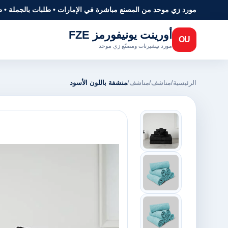
مورد زي موحد من المصنع مباشرة في الإمارات • طلبات بالجملة • 
أورينت يونيفورمز FZE
OU
مورد تيشيرتات ومصنّع زي موحد
الرئيسية
/
مناشف
/
مناشف
/
منشفة باللون الأسود