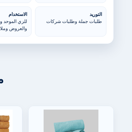
التوريد
الاستخدام
طلبات جملة وطلبات شركات
للزي الموحد وا
والعروض وملا
م