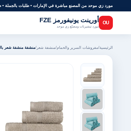
مورد زي موحد من المصنع مباشرة في الإمارات • طلبات بالجملة • 
أورينت يونيفورمز FZE
OU
مورد تيشيرتات ومصنّع زي موحد
الرئيسية
/
مفروشات السرير والحمام
/
منشفة شعر
/
منشفة منشفة شعر بالل