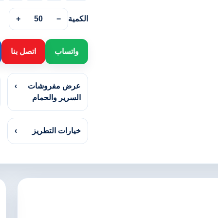
الكمية
−
50
+
واتساب
اتصل بنا
عرض مفروشات
›
السرير والحمام
خيارات التطريز
›