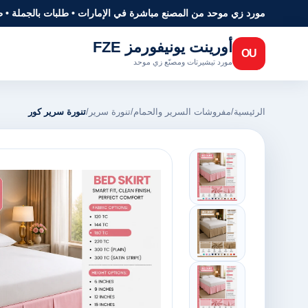
مورد زي موحد من المصنع مباشرة في الإمارات • طلبات بالجملة • 
أورينت يونيفورمز FZE
OU
مورد تيشيرتات ومصنّع زي موحد
الرئيسية
/
مفروشات السرير والحمام
/
تنورة سرير
/
تنورة سرير كور