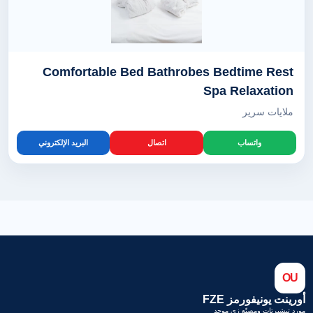
Comfortable Bed Bathrobes Bedtime Rest
Spa Relaxation
ملايات سرير
واتساب
اتصال
البريد الإلكتروني
OU
أورينت يونيفورمز FZE
مورد تيشيرتات ومصنّع زي موحد