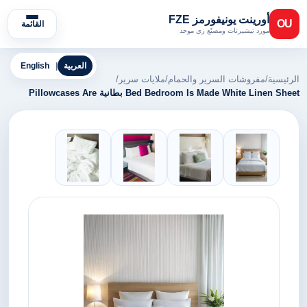
أورينت يونيفورمز FZE
OU
القائمة
مورد تيشيرتات ومصنّع زي موحد
العربية
|
English
الرئيسية
/
مفروشات السرير والحمام
/
ملايات سرير
/
Bed Bedroom Is Made White Linen Sheet بطانية Pillowcases Are