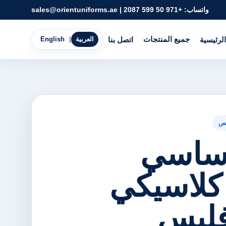
واتساب:
+971 50 599 2087
|
sales@orientuniforms.ae
جميع المنتجات
الرئيسية
اتصل بنا
العربية
|
English
ص
ساسي
كلاسيكي
ليس