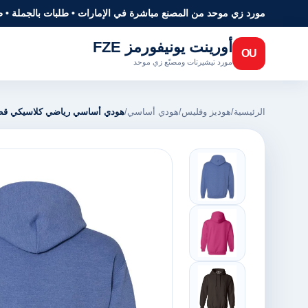
مورد زي موحد من المصنع مباشرة في الإمارات • طلبات بالجملة • 
أورينت يونيفورمز FZE
OU
مورد تيشيرتات ومصنّع زي موحد
الرئيسية
/
هوديز وفليس
/
هودي أساسي
/
هودي أساسي رياضي كلاسيكي ق