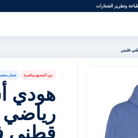
طباعة وتطريز الشعارات
طني فليس
من المصنع مباشرة
شعار مخص
هودي أ
رياضي 
قطني ف