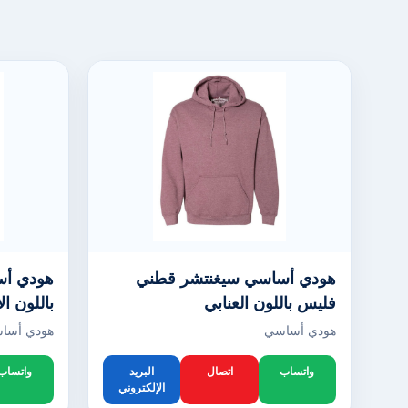
هودي أساسي سيغنتشر قطني
هودي أس
فليس باللون العنابي
باللون ا
هودي أساسي
هودي أسا
واتساب
اتصال
البريد
واتساب
الإلكتروني