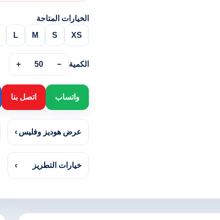
الخيارات المتاحة
L
M
S
XS
الكمية
−
50
+
واتساب
اتصل بنا
عرض هوديز وفليس
›
خيارات التطريز
›