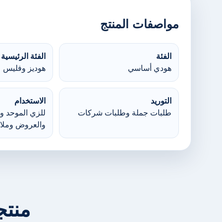
مواصفات المنتج
الفئة
الفئة الرئيسية
هودي أساسي
هوديز وفليس
التوريد
الاستخدام
طلبات جملة وطلبات شركات
للزي الموحد وا
والعروض وملا
منتج