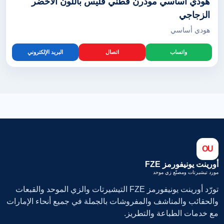
هودي أساسي مودرن قطني فليس باللون الأخضر
الزجاجي
هودي أساسي
واتساب
اتصال
البريد الإلكتروني
OU
أورينت يونيفورمز FZE
مورد تيشيرتات ومصنّع زي موحد
تورّد أورينت يونيفورمز FZE التيشيرتات والزي الموحد والقبعات
والحقائب والمناشف والمفروشات بالجملة في جميع أنحاء الإمارات
مع خدمات الطباعة والتطريز.