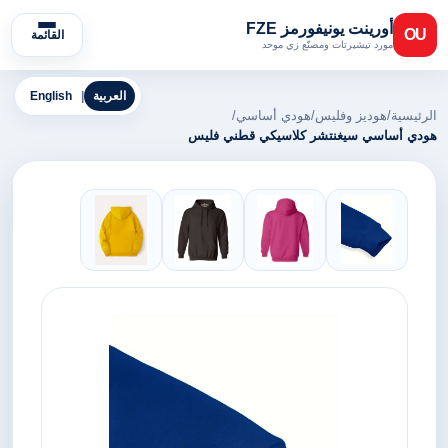
أورينت يونيفورمز FZE
OU
القائمة
مورد تيشيرتات ومصنّع زي موحد
العربية
|
English
الرئيسية
/
هوديز وفليس
/
هودي أساسي
/
هودي أساسي سيغنتشر كلاسيكي قطني فليس