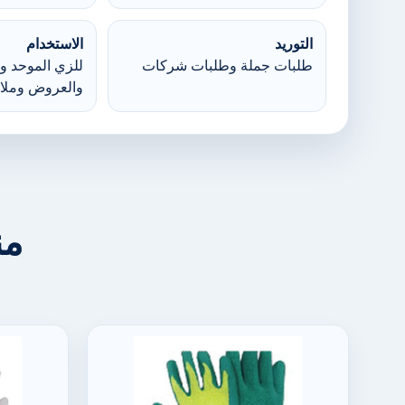
التوريد
الاستخدام
طلبات جملة وطلبات شركات
للزي الموحد وا
والعروض وملا
من