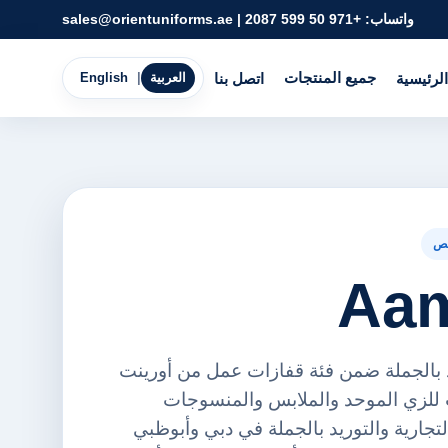
واتساب:
+971 50 599 2087
|
sales@orientuniforms.ae
جميع المنتجات
الرئيسية
اتصل بنا
العربية
|
English
ص
Aam
 للتوريد بالجملة ضمن فئة قفازات عمل من أورينت
FZE. مناسب للزي الموحد والملابس والمنسوجات
لتجارية والتوريد بالجملة في دبي وأبوظبي