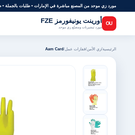
مورد زي موحد من المصنع مباشرة في الإمارات • طلبات بالجملة • 
أورينت يونيفورمز FZE
OU
مورد تيشيرتات ومصنّع زي موحد
الرئيسية
/
زي الأمن
/
قفازات عمل
/
Aam Card